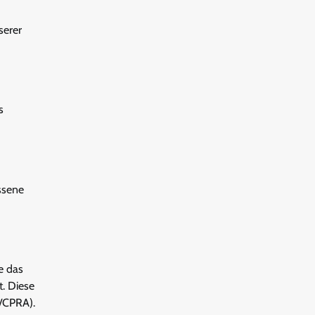
serer
s
essene
e das
t. Diese
/CPRA).