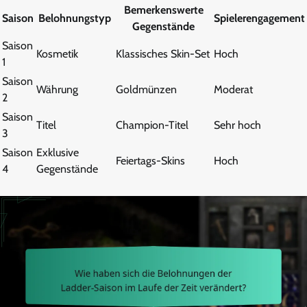
Bemerkenswerte
Saison
Belohnungstyp
Spielerengagement
Gegenstände
Saison
Kosmetik
Klassisches Skin-Set
Hoch
1
Saison
Währung
Goldmünzen
Moderat
2
Saison
Titel
Champion-Titel
Sehr hoch
3
Saison
Exklusive
Feiertags-Skins
Hoch
4
Gegenstände