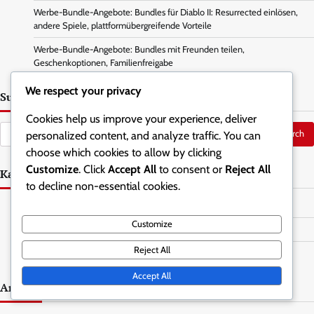
Werbe-Bundle-Angebote: Bundles für Diablo II: Resurrected einlösen,
andere Spiele, plattformübergreifende Vorteile
Werbe-Bundle-Angebote: Bundles mit Freunden teilen,
Geschenkoptionen, Familienfreigabe
We respect your privacy
Suche
Cookies help us improve your experience, deliver
Search
personalized content, and analyze traffic. You can
for:
choose which cookies to allow by clicking
Customize
. Click
Accept All
to consent or
Reject All
Kategorien
to decline non-essential cookies.
Battle.net Code Einlösung
Customize
Leiter-Saisonbelohnungen
Reject All
Werbe-Bundle-Ansprüche
Accept All
Archiv