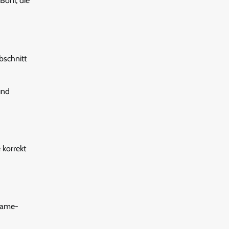
oni, die
bschnitt
und
 korrekt
-Game-