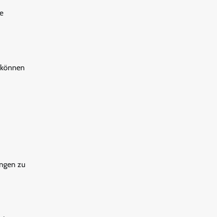
ie
n können
ungen zu