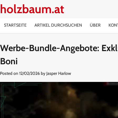
Skip
holzbaum.at
to
content
STARTSEITE
ARTIKEL DURCHSUCHEN
ÜBER
KONT
Werbe-Bundle-Angebote: Exklu
Boni
Posted on
12/02/2026
by
Jasper Harlow