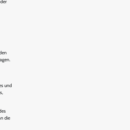
oder
 den
agen.
es und
s,
des
nn die