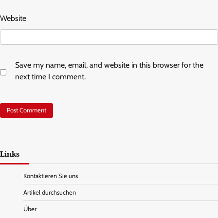
Website
Save my name, email, and website in this browser for the
next time I comment.
Links
Kontaktieren Sie uns
Artikel durchsuchen
Über