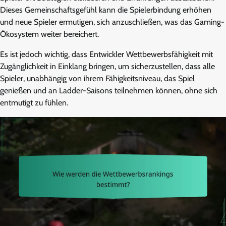
Dieses Gemeinschaftsgefühl kann die Spielerbindung erhöhen
und neue Spieler ermutigen, sich anzuschließen, was das Gaming-
Ökosystem weiter bereichert.
Es ist jedoch wichtig, dass Entwickler Wettbewerbsfähigkeit mit
Zugänglichkeit in Einklang bringen, um sicherzustellen, dass alle
Spieler, unabhängig von ihrem Fähigkeitsniveau, das Spiel
genießen und an Ladder-Saisons teilnehmen können, ohne sich
entmutigt zu fühlen.