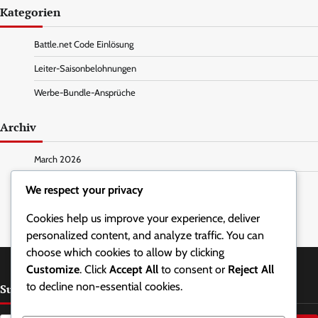
Kategorien
Battle.net Code Einlösung
Leiter-Saisonbelohnungen
Werbe-Bundle-Ansprüche
Archiv
March 2026
February 2026
We respect your privacy
Cookies help us improve your experience, deliver
personalized content, and analyze traffic. You can
choose which cookies to allow by clicking
Customize
. Click
Accept All
to consent or
Reject All
to decline non-essential cookies.
Suche