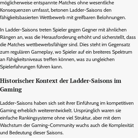
möglicherweise entspannte Matches ohne wesentliche
Konsequenzen umfasst, betonen Ladder-Saisons den
fähigkeitsbasierten Wettbewerb mit greifbaren Belohnungen.
In Ladder-Saisons treten Spieler gegen Gegner mit ähnlichen
Rängen an, was die Herausforderung erhöht und sicherstellt, dass
die Matches wettbewerbsfähiger sind. Dies steht im Gegensatz
zum regulären Gameplay, wo Spieler auf ein breiteres Spektrum
an Fähigkeitsniveaus treffen können, was zu ungleichen
Spielerfahrungen führen kann.
Historischer Kontext der Ladder-Saisons im
Gaming
Ladder-Saisons haben sich seit ihrer Einführung im kompetitiven
Gaming erheblich weiterentwickelt. Ursprünglich waren sie
einfache Rankingsysteme ohne viel Struktur, aber mit dem
Wachstum der Gaming-Community wuchs auch die Komplexität
und Bedeutung dieser Saisons.