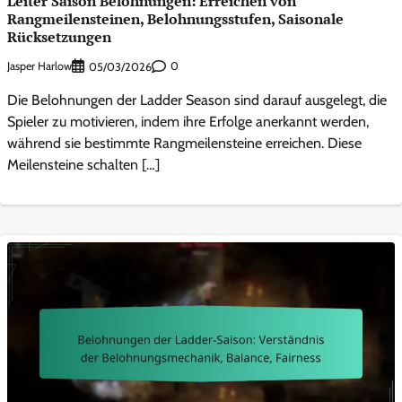
Leiter Saison Belohnungen: Erreichen von
Rangmeilensteinen, Belohnungsstufen, Saisonale
Rücksetzungen
Jasper Harlow
0
05/03/2026
Die Belohnungen der Ladder Season sind darauf ausgelegt, die
Spieler zu motivieren, indem ihre Erfolge anerkannt werden,
während sie bestimmte Rangmeilensteine erreichen. Diese
Meilensteine schalten […]