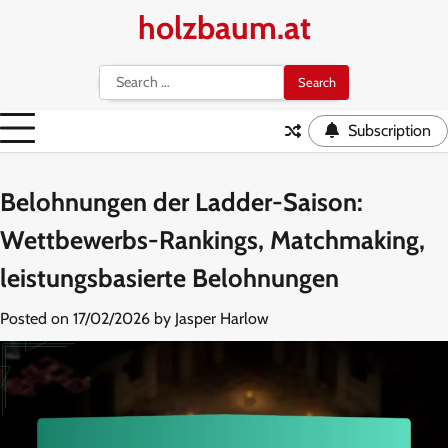
Skip
holzbaum.at
to
content
Search
for:
Subscription
Belohnungen der Ladder-Saison:
Wettbewerbs-Rankings, Matchmaking,
leistungsbasierte Belohnungen
Posted on
17/02/2026
by
Jasper Harlow