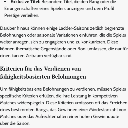
Exklusive Titel:
Besondere Titel, die den Rang oder die
Errungenschaften eines Spielers anzeigen und dem Profil
Prestige verleihen.
Darüber hinaus können einige Ladder-Saisons zeitlich begrenzte
Belohnungen oder saisonale Variationen einführen, die die Spieler
weiter anregen, sich zu engagieren und zu konkurrieren. Diese
können thematische Gegenstände oder Boni umfassen, die nur für
einen kurzen Zeitraum verfügbar sind.
Kriterien für das Verdienen von
fähigkeitsbasierten Belohnungen
Um fähigkeitsbasierte Belohnungen zu verdienen, müssen Spieler
spezifische Kriterien erfüllen, die ihre Leistung in kompetitiven
Matches widerspiegeln. Diese Kriterien umfassen oft das Erreichen
eines bestimmten Rangs, das Gewinnen einer Mindestanzahl von
Matches oder das Aufrechterhalten einer hohen Gewinnquote
über die Saison.