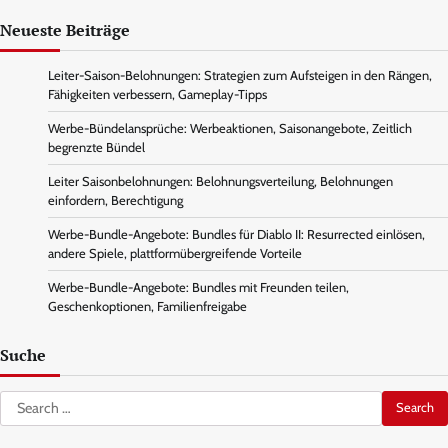
Neueste Beiträge
Leiter-Saison-Belohnungen: Strategien zum Aufsteigen in den Rängen,
Fähigkeiten verbessern, Gameplay-Tipps
Werbe-Bündelansprüche: Werbeaktionen, Saisonangebote, Zeitlich
begrenzte Bündel
Leiter Saisonbelohnungen: Belohnungsverteilung, Belohnungen
einfordern, Berechtigung
Werbe-Bundle-Angebote: Bundles für Diablo II: Resurrected einlösen,
andere Spiele, plattformübergreifende Vorteile
Werbe-Bundle-Angebote: Bundles mit Freunden teilen,
Geschenkoptionen, Familienfreigabe
Suche
Search
for: