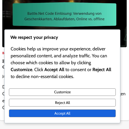
We respect your privacy
Cookies help us improve your experience, deliver
BATTLE.NET CODE EINLÖSUNG
personalized content, and analyze traffic. You can
Battle.Net Code Einlösung: Verwendung von
choose which cookies to allow by clicking
Geschenkkarten, Ablaufdaten, Online vs. offline
Customize
. Click
Accept All
to consent or
Reject All
to decline non-essential cookies.
Jasper Harlow
0
16/02/2026
Die Einlösung von Battle.Net-Codes ermöglicht es Nutzern,
Customize
Codes gegen In-Game-Inhalte, Abonnements oder Währungen
einzutauschen, wodurch ihr Spielerlebnis verbessert wird.
Reject All
Geschenkkarten können einfach eingelöst werden, um […]
Accept All